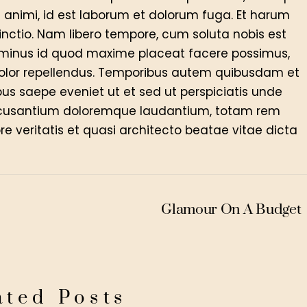
ia animi, id est laborum et dolorum fuga. Et harum
tinctio. Nam libero tempore, cum soluta nobis est
o minus id quod maxime placeat facere possimus,
olor repellendus. Temporibus autem quibusdam et
ibus saepe eveniet ut et sed ut perspiciatis unde
accusantium doloremque laudantium, totam rem
e veritatis et quasi architecto beatae vitae dicta
Glamour On A Budget
ated Posts