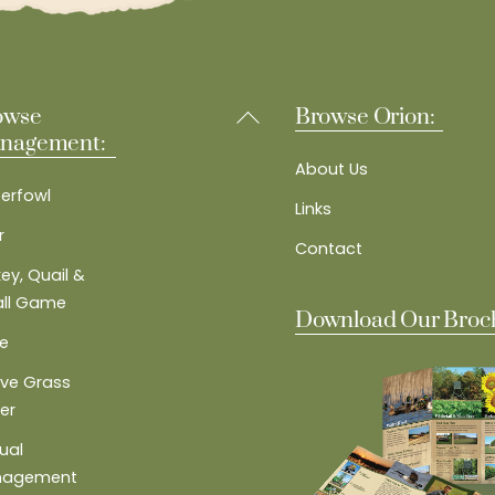
Back
owse
Browse Orion:
To
nagement:
Top
About Us
erfowl
Links
r
Contact
ey, Quail &
ll Game
Download Our Broc
e
ive Grass
er
ual
nagement