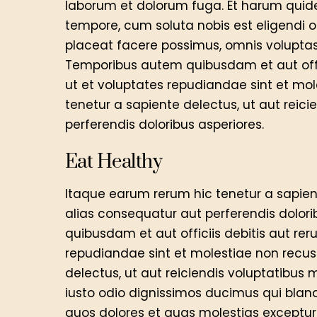
laborum et dolorum fuga. Et harum quidem
tempore, cum soluta nobis est eligendi
placeat facere possimus, omnis voluptas
Temporibus autem quibusdam et aut offic
ut et voluptates repudiandae sint et mo
tenetur a sapiente delectus, ut aut reic
perferendis doloribus asperiores.
Eat Healthy
Itaque earum rerum hic tenetur a sapient
alias consequatur aut perferendis dolor
quibusdam et aut officiis debitis aut re
repudiandae sint et molestiae non recu
delectus, ut aut reiciendis voluptatibus 
iusto odio dignissimos ducimus qui bland
quos dolores et quas molestias excepturi