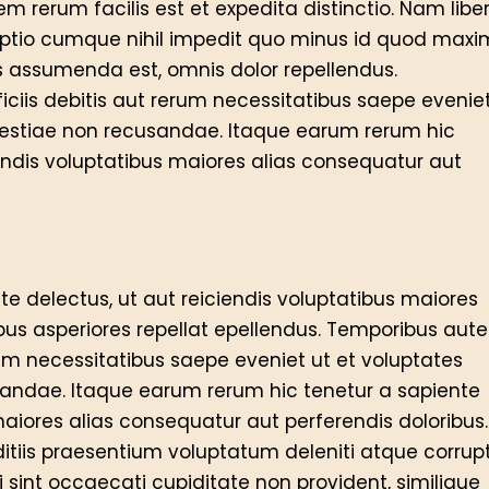
 rerum facilis est et expedita distinctio. Nam libe
 optio cumque nihil impedit quo minus id quod max
 assumenda est, omnis dolor repellendus.
iis debitis aut rerum necessitatibus saepe evenie
lestiae non recusandae. Itaque earum rerum hic
iendis voluptatibus maiores alias consequatur aut
e delectus, ut aut reiciendis voluptatibus maiores
ibus asperiores repellat epellendus. Temporibus aut
rum necessitatibus saepe eveniet ut et voluptates
sandae. Itaque earum rerum hic tenetur a sapiente
maiores alias consequatur aut perferendis doloribus.
itiis praesentium voluptatum deleniti atque corrupt
 sint occaecati cupiditate non provident, similique