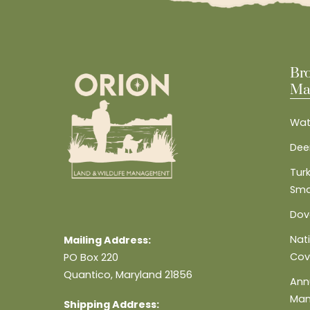
Br
Ma
Wat
Dee
Turk
Sma
Dov
Nat
Mailing Address:
Cov
PO Box 220
Quantico, Maryland 21856
Ann
Ma
Shipping Address: