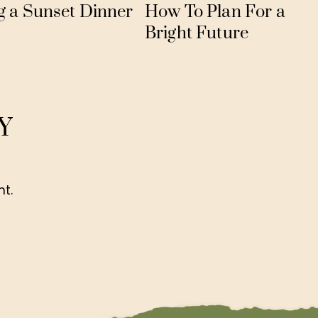
g a Sunset Dinner
How To Plan For a
Bright Future
Y
t.